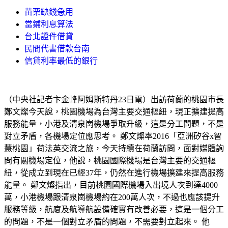
苗栗缺錢急用
當鋪利息算法
台北證件借貸
民間代書借款台南
信貸利率最低的銀行
（中央社記者卞金峰阿姆斯特丹23日電）出訪荷蘭的桃園市長
鄭文燦今天說，桃園機場為台灣主要交通樞紐，現正擴建提高
服務能量，小港及清泉崗機場爭取升級，這是分工問題，不是
對立矛盾，各機場定位應思考。 鄭文燦率2016「亞洲矽谷x智
慧桃園」荷法英交流之旅，今天持續在荷蘭訪問，面對媒體詢
問有關機場定位，他說，桃園國際機場是台灣主要的交通樞
紐，從成立到現在已經37年，仍然在進行機場擴建來提高服務
能量。 鄭文燦指出，目前桃園國際機場入出境人次到達4000
萬，小港機場跟清泉崗機場約在200萬人次，不過也應該提升
服務等級，航廈及航導航設備確實有改善必要，這是一個分工
的問題，不是一個對立矛盾的問題，不需要對立起來。 他