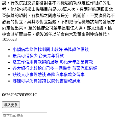
說，行政院跟交通部會對各不同機場的功能定位作很好的思
考，他想包括松山機場目前是600萬人次，有兩岸航運跟東北
亞航線的規劃，各機場之間應該是分工的關係，不要演變為不
必要的對立，與其吵對立話題，不如把每個機場該有的發展方
向定位出來。 至於桃捷公司董事長繼任人選，鄭文燦說，桃
捷會派新董事長，還沒派任以前會由常務董事劉坤億兼代。
1050623
小額借款條件找哪間比較好 基隆證件借錢
最高可借多少 台東青年貸款
沒工作信用貸款辦的過嗎 彰化青年創業貸款
各大銀行比較給自己多一個機會 苗栗汽車借錢
缺錢大小事經驗談 基隆汽車借款免留車
哪裡可以免費諮詢 民間代書借款屏東
0676795759D5991C
載入更多